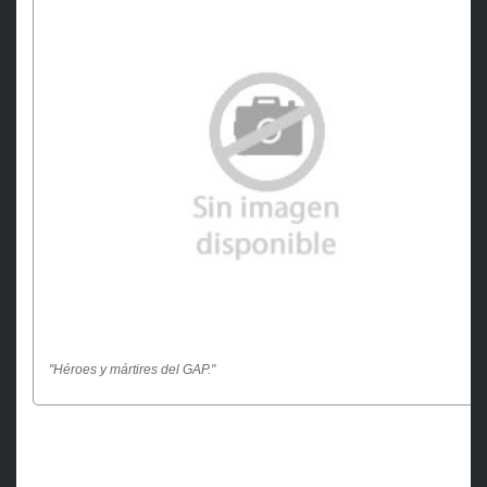
"Héroes y mártires del GAP
."