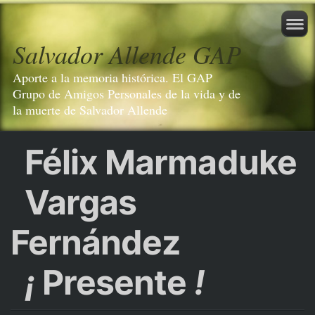
Salvador Allende GAP
Aporte a la memoria histórica. El GAP
Grupo de Amigos Personales de la vida y de
la muerte de Salvador Allende
Félix Marmaduke
Vargas
Fernández
¡
Presente
!