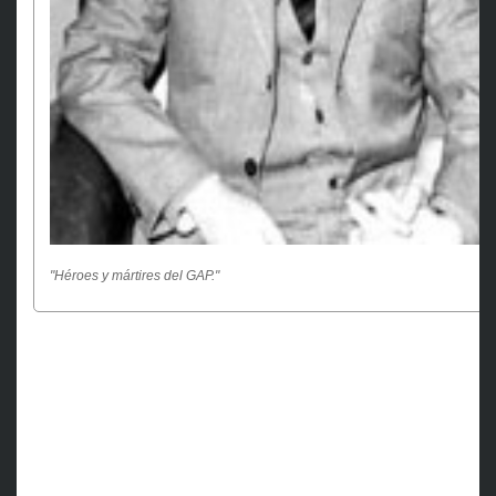
"Héroes y mártires del GAP
."