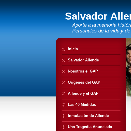
Salvador All
Aporte a la memoria histó
Personales de la vida y de
Inicio
Salvador Allende
Nosotros el GAP
Orígenes del GAP
Allende y el GAP
Las 40 Medidas
Inmolación de Allende
Una Tragedia Anunciada