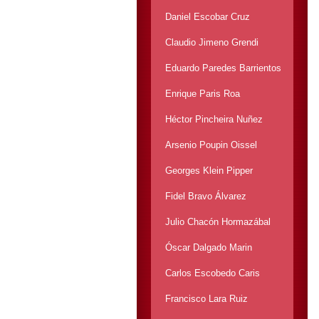
Daniel Escobar Cruz
Claudio Jimeno Grendi
Eduardo Paredes Barrientos
Enrique Paris Roa
Héctor Pincheira Nuñez
Arsenio Poupin Oissel
Georges Klein Pipper
Fidel Bravo Álvarez
Julio Chacón Hormazábal
Óscar Dalgado Marin
Carlos Escobedo Caris
Francisco Lara Ruiz