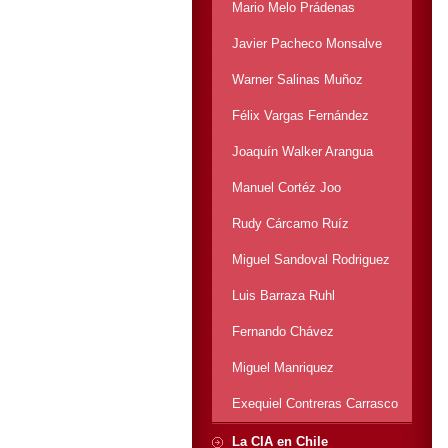
Mario Melo Prádenas
Javier Pacheco Monsalve
Warner Salinas Muñoz
Félix Vargas Fernández
Joaquín Walker Arangua
Manuel Cortéz Joo
Rudy Cárcamo Ruíz
Miguel Sandoval Rodriguez
Luis Barraza Ruhl
Fernando Chávez
Miguel Manriquez
Exequiel Contreras Carrasco
La CIA en Chile