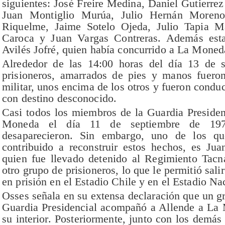
siguientes: José Freire Medina, Daniel Gutierre
Juan Montiglio Murúa, Julio Hernán Moreno
Riquelme, Jaime Sotelo Ojeda, Julio Tapia Ma
Caroca y Juan Vargas Contreras. Además esta
Avilés Jofré, quien había concurrido a La Moned
Alrededor de las 14:00 horas del día 13 de 
prisioneros, amarrados de pies y manos fuero
militar, unos encima de los otros y fueron condu
con destino desconocido.
Casi todos los miembros de la Guardia Presiden
Moneda el día 11 de septiembre de 197
desaparecieron. Sin embargo, uno de los qu
contribuido a reconstruir estos hechos, es Jua
quien fue llevado detenido al Regimiento Tacn
otro grupo de prisioneros, lo que le permitió sali
en prisión en el Estadio Chile y en el Estadio Na
Osses señala en su extensa declaración que un g
Guardia Presidencial acompañó a Allende a La 
su interior. Posteriormente, junto con los demás