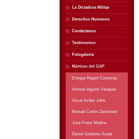
La Dictadura Militar
Derechos Humanos
Contáctanos
Testimonios
Fotogaleria
Mártires del GAP
Enrique Ropert Contreras
Antonio Aguirre Vásquez
Oscar Avilés Jofre
Manuel Castro Zamorano
José Freire Medina
Daniel Gutiérrez Ayala