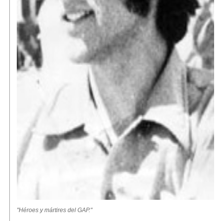
"Héroes y mártires del GAP
."