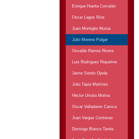
Enrique Huerta Corvalán
Oscar Lagos Ríos
Juan Montiglio Murúa
Julio Moreno Pulgar
Osvaldo Ramos Rivera
Luis Rodríguez Riquelme
Jaime Sotelo Ojeda
Julio Tapia Martínez
Héctor Urrutia Molina
Oscar Valladares Caroca
Juan Vargas Contreras
Domingo Blanco Tarrés