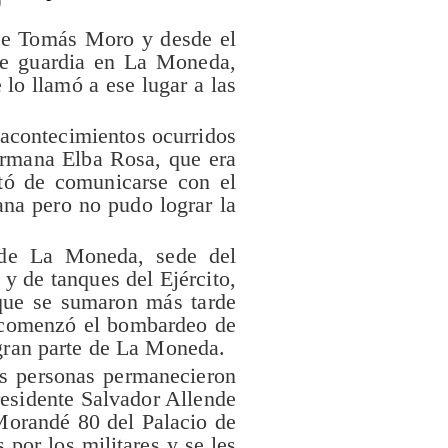
 de Tomás Moro y desde el
de guardia en La Moneda,
lo llamó a ese lugar a las
 acontecimientos ocurridos
rmana Elba Rosa, que era
ató de comunicarse con el
na pero no pudo lograr la
l de La Moneda, sede del
 y de tanques del Ejército,
 que se sumaron más tarde
 comenzó el bombardeo de
 gran parte de La Moneda.
as personas permanecieron
Presidente Salvador Allende
 Morandé 80 del Palacio de
por los militares y se les