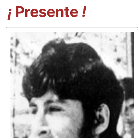
¡
Presente
!