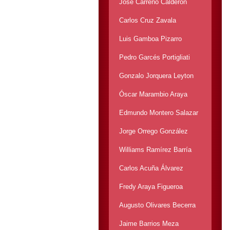
José Carreño Calderón
Carlos Cruz Zavala
Luis Gamboa Pizarro
Pedro Garcés Portigliati
Gonzalo Jorquera Leyton
Óscar Marambio Araya
Edmundo Montero Salazar
Jorge Orrego González
Williams Ramírez Barría
Carlos Acuña Álvarez
Fredy Araya Figueroa
Augusto Olivares Becerra
Jaime Barrios Meza