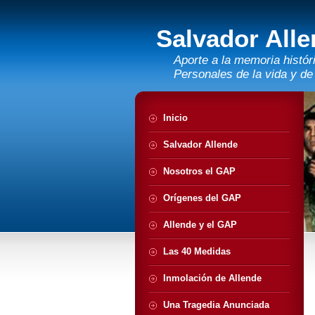
Salvador All
Aporte a la memoria histó
Personales de la vida y de
Inicio
Salvador Allende
Nosotros el GAP
Orígenes del GAP
Allende y el GAP
Las 40 Medidas
Inmolación de Allende
Una Tragedia Anunciada