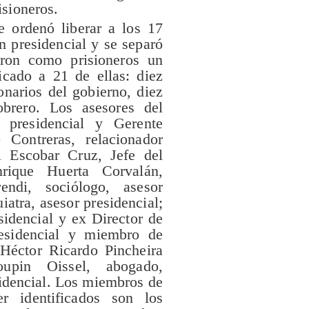
isioneros.
e ordenó liberar a los 17
n presidencial y se separó
aron como prisioneros un
icado a 21 de ellas: diez
onarios del gobierno, diez
brero. Los asesores del
 presidencial y Gerente
Contreras, relacionador
l Escobar Cruz, Jefe del
nrique Huerta Corvalán,
ndi, sociólogo, asesor
iatra, asesor presidencial;
idencial y ex Director de
residencial y miembro de
Héctor Ricardo Pincheira
upin Oissel, abogado,
idencial. Los miembros de
r identificados son los