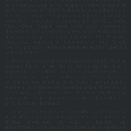
de las fuerzas israelíes de ocupación sobre la franja de
Gaza; su apoyo al Ejército Árabe Sirio, a su gobierno y al
presidente Bashar al Assad para hacer frente a las bandas
terroristas, financiadas y armadas por EE.UU., Arabia
Saudí, Qatar, Turquía, entre otros, cuyos mercenarios
proceden de más de ochenta países, hacen de Irán el gran
obstáculo para que la tríada imperialista, EE.UU.-Arabia
Saudí-Israel, imponga su hegemonía en todo Oriente
Medio y, por tanto, se ha convertido en el gran objetivo a
batir en la zona.
-A diferencia de otros gobiernos atacados por EE.UU. y su
complejo bélico, el de Irán no es un régimen laico y
progresista, al contrario, es una dictadura teocrática y
reaccionaria en la que se vulneran de forma sistemática
los más básicos derechos de la mujer, y que persigue y
reprime a los militantes de izquierdas (especialmente a los
comunistas), a los sindicalistas, al movimiento feminista
organizado… a quienes sólo se les ofrece tres salidas: el
exilio, la cárcel y la muerte.
- La chispa que parece haber encendido el actual proceso
de movilizaciones nace de la pobreza, el desempleo y las
difíciles condiciones de vida, y, también, del
enfrentamiento entre las dos facciones que se reparten el