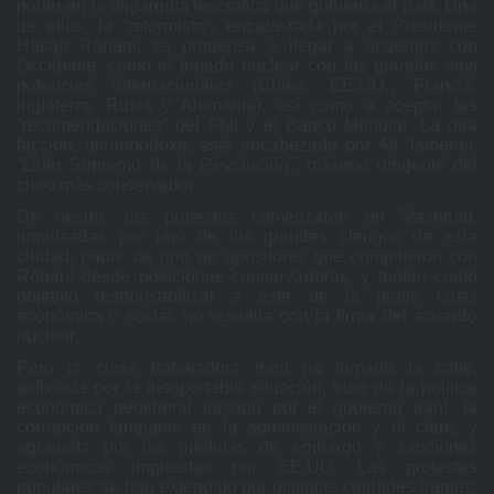
poder en la oligarquía teocrática que gobierna el país. Una
de ellas, la “reformista”, encabezada por el Presidente
Hasán Rohaní, es propensa a llegar a acuerdos con
Occidente, como el tratado nuclear con las grandes seis
potencias internacionales (China, EE.UU., Francia,
Inglaterra, Rusia y Alemania), así como a aceptar las
“recomendaciones” del FMI y el Banco Mundial. La otra
facción, ultraortodoxa, está encabezada por Alí Jamenei,
“Líder Supremo de la Revolución”, máximo dirigente del
clero más conservador.
De hecho, las protestas comenzaron en Mashhad,
impulsadas por uno de los grandes clérigos de esta
ciudad, padre de uno de opositores que compitieron con
Rohaní desde posiciones conservadoras, y tenían como
objetivo responsabilizar a éste de la grave crisis
económica y social, no resuelta con la firma del acuerdo
nuclear.
Pero la clase trabajadora iraní ha tomado la calle,
asfixiada por la insoportable situación, fruto de la política
económica neoliberal forzada por el gobierno iraní, la
corrupción lampante en la administración y el clero, y
agravada por las medidas de embargo y sanciones
económicas impuestas por EE.UU. Las protestas
populares se han extendido por distintas ciudades iraníes,