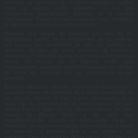
rechazar las demandas de la clase trabajadora cuando
éstas se realizan contra gobiernos con los que
compartimos determinados objetivos en la escena
internacional. “Perder de vista la lucha de clases evidencia
la más burda incomprensión del marxismo”.
Tenemos que apoyar las protestas populares de los
trabajadores iraníes, de los estudiantes, de las mujeres,
por mejorar sus condiciones de vida, por avanzar en
derechos sociales, por ganar espacios de libertad y
democracia; y debemos rechazar de plano la ola represiva
puesta en marcha por el régimen contra esas
movilizaciones, exigiendo la inmediata puesta en libertad
de todos los detenidos por su participación en las
protestas.
Estamos obligados, también, a oponernos radicalmente a
cualquier intento de injerencia de la tríada imperialista en
los asuntos internos de Irán. Somos conocedores de la
larga lista de intervenciones de diverso tipo de EE.UU.,
Arabia Saudí e Israel en los asuntos internos de otros
países de Oriente Medio, y de cómo han
instrumentalizado, cuando no directamente creado o
impulsado, las legítimas protestas de los pueblos, al objeto
de desestabilizar gobiernos que no son serviles a sus
intereses. Pero los avances democráticos y sociales en