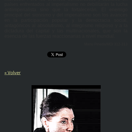
países enfrentados al imperialismo no debilitarán la lucha
antiimperialista sino que la fortalecerán. El enemigo
principal del sionismo y del imperialismo son los avances
en la participación popular y la democracia social,
antagónicos al absolutismo, al integrismo religioso y a la
dictadura del capital y las multinacionales, que son la
esencia de las fuerzas reaccionarias a nivel mundial.
Manu Pineda/MO/ 312-313
« Volver