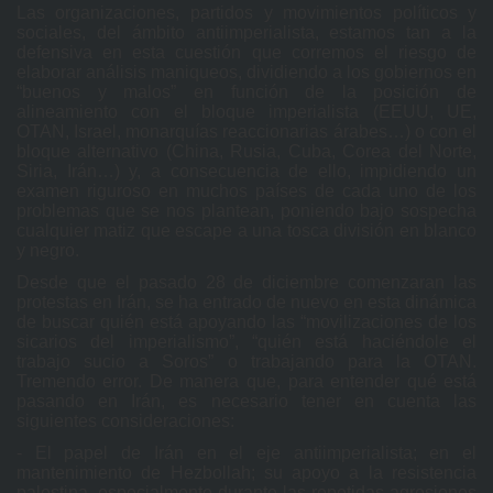
Las organizaciones, partidos y movimientos políticos y
sociales, del ámbito antiimperialista, estamos tan a la
defensiva en esta cuestión que corremos el riesgo de
elaborar análisis maniqueos, dividiendo a los gobiernos en
“buenos y malos” en función de la posición de
alineamiento con el bloque imperialista (EEUU, UE,
OTAN, Israel, monarquías reaccionarias árabes…) o con el
bloque alternativo (China, Rusia, Cuba, Corea del Norte,
Siria, Irán…) y, a consecuencia de ello, impidiendo un
examen riguroso en muchos países de cada uno de los
problemas que se nos plantean, poniendo bajo sospecha
cualquier matiz que escape a una tosca división en blanco
y negro.
Desde que el pasado 28 de diciembre comenzaran las
protestas en Irán, se ha entrado de nuevo en esta dinámica
de buscar quién está apoyando las “movilizaciones de los
sicarios del imperialismo”, “quién está haciéndole el
trabajo sucio a Soros” o trabajando para la OTAN.
Tremendo error. De manera que, para entender qué está
pasando en Irán, es necesario tener en cuenta las
siguientes consideraciones:
- El papel de Irán en el eje antiimperialista; en el
mantenimiento de Hezbollah; su apoyo a la resistencia
palestina, especialmente durante las repetidas agresiones