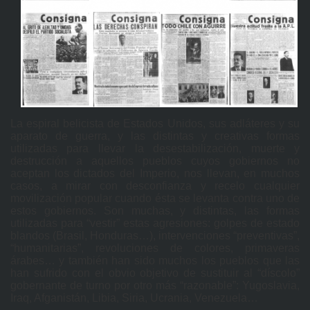
La espiral belicista de Estados Unidos, sus adláteres y su
aparato de guerra, y las distintas y creativas formas
utilizadas para llevar la desestabilización, muerte y
destrucción a aquellos pueblos cuyos gobiernos no
aceptan los dictados del Imperio, nos llevan, en muchos
casos, a mirar con desconfianza y recelo cualquier
movilización popular cuando ésta se levanta contra uno de
estos gobiernos. Son muchas, y distintas, las formas
utilizadas para “vestir” estas agresiones: golpes de estado
blandos (Brasil, Honduras…), intervenciones “preventivas”,
“humanitarias”, revoluciones de colores, primaveras
árabes… y también han sido muchos los pueblos que las
han sufrido con el obvio objetivo de sustituir al “díscolo”
gobernante de turno por otro más “razonable”: Yugoslavia,
Iraq, Afganistán, Libia, Siria, Ucrania, Venezuela…